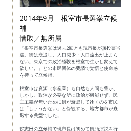
2014年9月　根室市長選挙立候
補
惜敗／無所属
『根室市長選挙は過去2回とも現市長が無投票当
選。街は衰退し、人口減少・人口流出が止まら
ない。東京での政治経験を根室で生かし変えて
欲しい。』との市民団体の要請で覚悟と使命感
を持って立候補。
根室市は資源（水産業）も自然も人間も豊か、
しかし、政治が必要な所に政治が機能せず、民
主主義が無いために街が衰退してゆくのを市民
は「しょうがない」と傍観する、地方都市が衰
退する典型でした。
鴨志田の立候補で現市長は初めて街頭演説を行