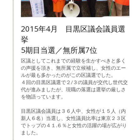
2015年4月　目黒区議会議員選
挙
5期目当選／無所属7位
区議としてこれまでの経験を生かすべきと多く
の声援を頂き、無所属で立候補し、女性のエー
ルが最も多かったのがこの区議選でした。
４回の目黒区議選で２/３の議員が交代し世代交
代が進みましたが、現職の落選は選挙の厳しさ
を物語っています。
目黒区議会議員は３６人中、女性が１５人（内
新人６名）当選し、女性議員比率は東京２３区
でトップの４１.６％と女性の活躍の場が広がり
ました。