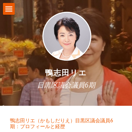
ホーム
鴨志田リエ・プロフィールと経歴
鴨志田リエ・公式ブログ
鴨志田リエの政策
鴨志田リエ
目黒区政報告「いいかも通信」
目黒区議会議員6期
お問い合わせ
POWERED BY
鴨志田リエ（かもしだりえ）目黒区議会議員6
期：プロフィールと経歴