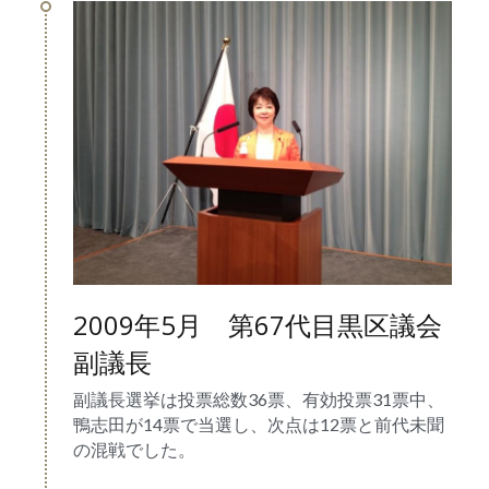
2009年5月　第67代目黒区議会
副議長
副議長選挙は投票総数36票、有効投票31票中、
鴨志田が14票で当選し、次点は12票と前代未聞
の混戦でした。