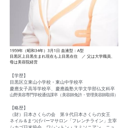
1959年（昭和34年）3月1日 血液型：A型
目黒区上目黒生まれ現在も上目黒在住　／ 父は大学職員、
母は美容院経営
【学歴】
目黒区立東山小学校・東山中学校卒
慶應女子高等学校卒、慶應義塾大学文学部仏文科卒
山野美容専門学校通信課卒（美容師免許・管理美容師取得）
【略歴】
（財）日本さくらの会　第９代日本さくらの女王
ネイル＆まつげパーマサロン「フレンチライン」主宰
シカゴ日米協会、ワシントン・スミソニアン、ニュ