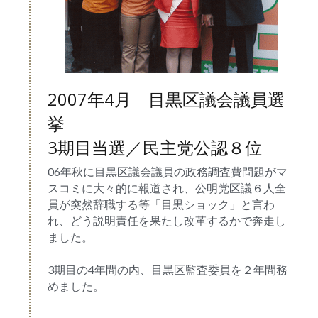
2007年4月　目黒区議会議員選
挙
3期目当選／民主党公認８位
06年秋に目黒区議会議員の政務調査費問題がマ
スコミに大々的に報道され、公明党区議６人全
員が突然辞職する等「目黒ショック」と言わ
れ、どう説明責任を果たし改革するかで奔走し
ました。
3期目の4年間の内、目黒区監査委員を２年間務
めました。