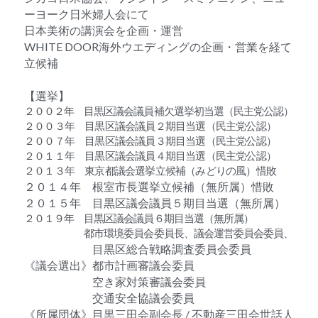
ーヨーク日米婦人会にて
日本美術の講演会を企画・運営
WHITE DOOR海外ウエディングの企画・営業を経て
立候補
【選挙】
２００２年　目黒区議会議員補欠選挙初当選（民主党公認）
２００３年　目黒区議会議員２期目当選（民主党公認）
２００７年　目黒区議会議員３期目当選（民主党公認）
２０１１年　目黒区議会議員４期目当選（民主党公認）
２０１３年　東京都議会選挙立候補（みどりの風）惜敗
２０１４年　根室市長選挙立候補（無所属）惜敗
２０１５年　目黒区議会議員５期目当選（無所属）
２０１９年　目黒区議会議員６期目当選（無所属）
　　　　　　都市環境委員会委員長、議会運営委員会委員、
　　　　　　目黒区総合戦略調査委員会委員
《議会選出》都市計画審議会委員
　　　　　　空き家対策審議会委員
　　　　　　交通安全協議会委員
《所属団体》目黒三田会副会長 / 不動産三田会世話人 