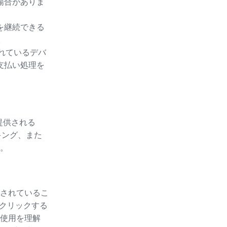
場合がありま
を継続できる
。
されているデバ
支払い処理を
提供される
キング、また
。
されているこ
をクリックする
使用を理解