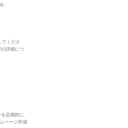
e-
スしてくださ
択の詳細につ
ーを定期的に
ムページ作成