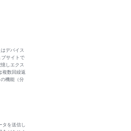
たはデバイス
ェブサイトで
記憶しエクス
たは複数回繰返
ースの機能（分
ータを送信し