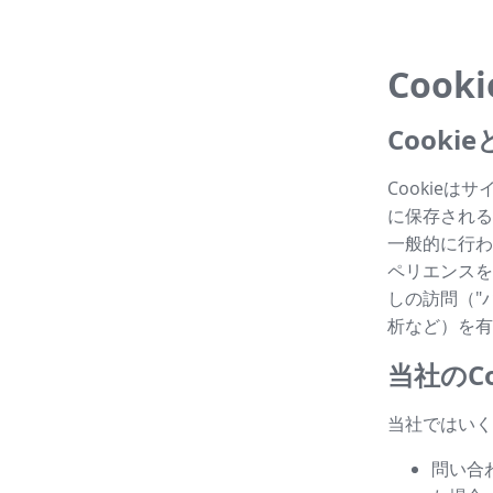
Cook
Cook
Cookie
に保存される
一般的に行わ
ペリエンスを
しの訪問（"パ
析など）を有
当社のCo
当社ではいく
問い合